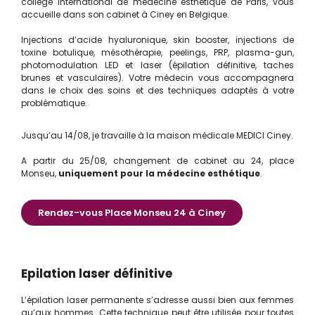
collège international de médecine esthétique de Paris, vous
accueille dans son cabinet à Ciney en Belgique.
Injections d’acide hyaluronique, skin booster, injections de
toxine botulique, mésothérapie, peelings, PRP, plasma-gun,
photomodulation LED et laser (épilation définitive, taches
brunes et vasculaires). Votre médecin vous accompagnera
dans le choix des soins et des techniques
adaptés à votre
problématique.
Jusqu’au 14/08, je travaille à la maison médicale MEDICI Ciney.
A partir du 25/08, changement de cabinet au 24, place
Monseu,
uniquement pour la médecine esthétique
.
Rendez-vous Place Monseu 24 à Ciney
Epilation laser définitive
L’épilation laser permanente s’adresse aussi bien aux femmes
qu’aux hommes. Cette technique peut être utilisée pour toutes