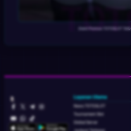
Event Promosi TOTOSLOT Terbe
Layanan Utama
News TOTOSLOT
Tournament Slot
Global Server
Jackpot Terbesar